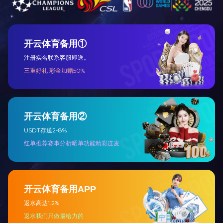
础。
2020
年是竹安发展史上规模增长最为迅速的一年。
全年设
在巩固中建三局、武建集团等老客户基础上，不断开发新的客户
非同寻常的
2020
年已载入我们奋斗的史册，新年的曙光喷
上一条：
竹安九游j9（中国）2021年“领导力提升”专题培训圆满
下一条：
中建三局三九游j9（中国）与湖北斯安达技术服务有限
联系我们