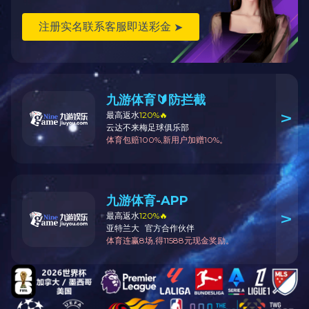
时光流转，岁月更
迭
。
来不及感慨，来不及回味，新年的
在
2021
年到来之际，我谨代表竹安九游j9（中国），感谢
持，祝愿大家在新的一年身体健康、事业发达、家庭幸福，万事
2020
年，带给我们太多的感动，也留给我们诸多难忘的回忆
手抓复工复产。在全力配合落实疫情防控工作的同时，扎实有序
一心，使九游j9（中国）经营取得了骄人的业绩，在九游j9（中
2020
年是九游j9（中国）“二五”规划的攻坚之年
。九游j9
域九游j9（中国）焕发出新的生机和发展活力，实现了产值和利
果；脚手架九游j9（中国）追加投入，成立子九游j9（中国）
2020
年是竹安夯实管理基础的深化之年。
九游j9（中国）
善以结果为导向的绩效考核制度，强化团队精神，打造高效团队